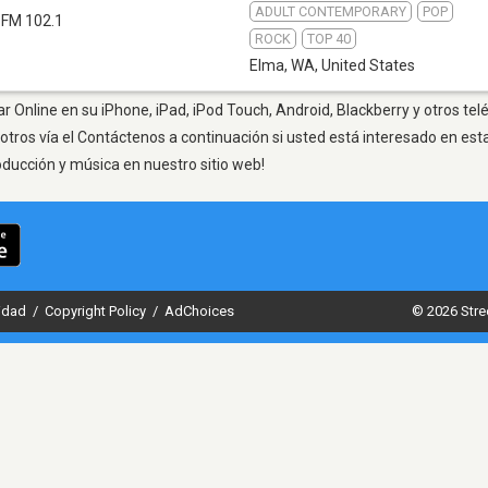
ADULT CONTEMPORARY
POP
FM 102.1
ROCK
TOP 40
Elma, WA
,
United States
 Online en su iPhone, iPad, iPod Touch, Android, Blackberry y otros te
otros vía el Contáctenos a continuación si usted está interesado en est
oducción y música en nuestro sitio web!
cidad
/
Copyright Policy
/
AdChoices
© 2026 Stre