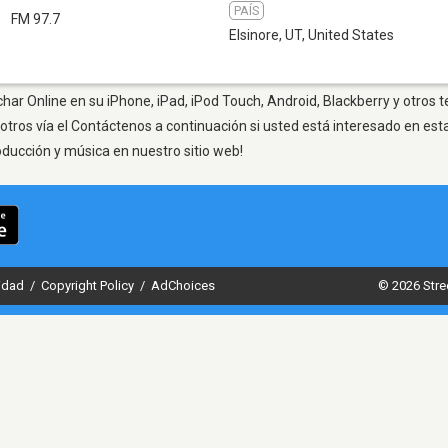
PAÍS
T
FM 97.7
Elsinore, UT
,
United States
char Online en su iPhone, iPad, iPod Touch, Android, Blackberry y otros 
otros vía el Contáctenos a continuación si usted está interesado en est
oducción y música en nuestro sitio web!
cidad
/
Copyright Policy
/
AdChoices
© 2026 Stre