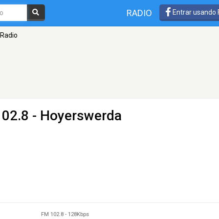
RADIO
Entrar usando
 Radio
102.8 - Hoyerswerda
FM 102.8
-
128Kbps