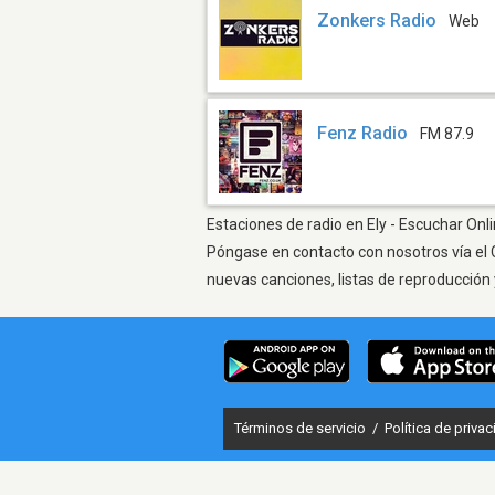
Zonkers Radio
Web
Fenz Radio
FM 87.9
Estaciones de radio en Ely - Escuchar Onli
Póngase en contacto con nosotros vía el 
nuevas canciones, listas de reproducción 
Términos de servicio
/
Política de priva