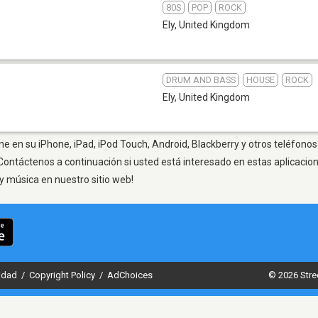
80S
POP
ROCK
Ely
,
United Kingdom
DRUM AND BASS
HOUSE
ROCK
Ely
,
United Kingdom
ne en su iPhone, iPad, iPod Touch, Android, Blackberry y otros teléfonos
Contáctenos a continuación si usted está interesado en estas aplicaci
y música en nuestro sitio web!
cidad
/
Copyright Policy
/
AdChoices
© 2026 Stre