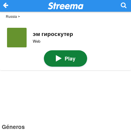
Russia
>
эм гироскутер
Web
Play
Géneros