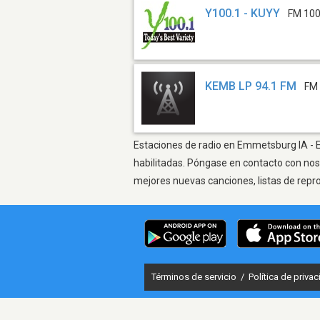
Y100.1 - KUYY
FM 100
KEMB LP 94.1 FM
FM 
Estaciones de radio en Emmetsburg IA - Es
habilitadas. Póngase en contacto con nos
mejores nuevas canciones, listas de repr
Términos de servicio
/
Política de priva