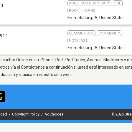
ADULT CONTEMPORARY
POP
.1
ROCK
TOP 40
Emmetsburg, IA
,
United States
CLASSIC ROCK
COMMUNITY
94.1
NOTICIAS
Emmetsburg, IA
,
United States
cuchar Online en su iPhone, iPad, iPod Touch, Android, Blackberry y ot
otros vía el Contáctenos a continuación si usted está interesado en est
oducción y música en nuestro sitio web!
cidad
/
Copyright Policy
/
AdChoices
© 2026 Stre