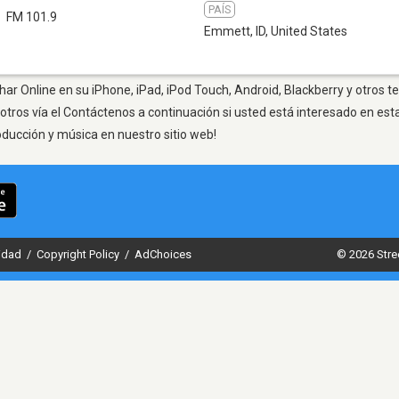
PAÍS
FM 101.9
Emmett, ID
,
United States
ar Online en su iPhone, iPad, iPod Touch, Android, Blackberry y otros t
otros vía el Contáctenos a continuación si usted está interesado en est
oducción y música en nuestro sitio web!
cidad
/
Copyright Policy
/
AdChoices
© 2026 Stre