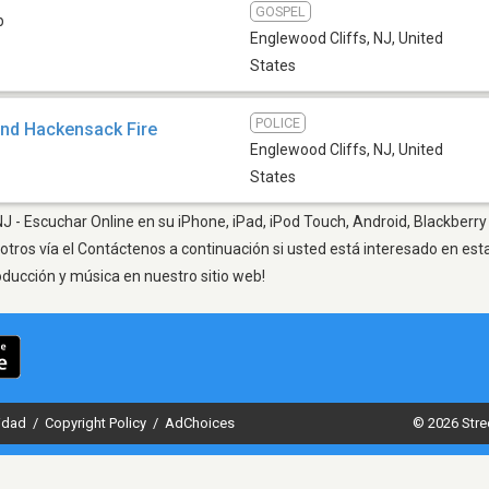
GOSPEL
b
Englewood Cliffs, NJ
,
United
States
POLICE
nd Hackensack Fire
Englewood Cliffs, NJ
,
United
States
J - Escuchar Online en su iPhone, iPad, iPod Touch, Android, Blackberry
otros vía el Contáctenos a continuación si usted está interesado en est
oducción y música en nuestro sitio web!
cidad
/
Copyright Policy
/
AdChoices
© 2026 Stre