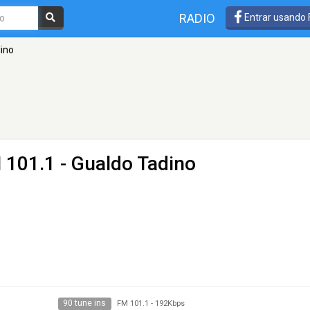
RADIO
Entrar usando
dino
 101.1 - Gualdo Tadino
90 tune ins
FM 101.1
-
192Kbps