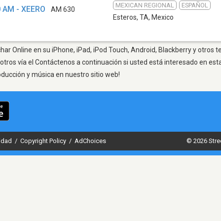
MEXICAN REGIONAL
ESPAÑOL
0 AM - XEERO
AM 630
Esteros, TA
,
Mexico
har Online en su iPhone, iPad, iPod Touch, Android, Blackberry y otros 
otros vía el Contáctenos a continuación si usted está interesado en est
oducción y música en nuestro sitio web!
cidad
/
Copyright Policy
/
AdChoices
© 2026 Stre