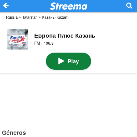
Russia
>
Tatarstan
>
Казань (Kazan)
Европа Плюс Казань
FM · 106.8
Play
Géneros