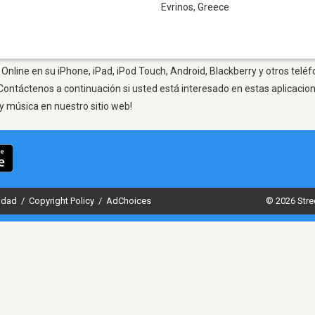
Evrinos
,
Greece
Online en su iPhone, iPad, iPod Touch, Android, Blackberry y otros teléf
Contáctenos a continuación si usted está interesado en estas aplicaci
y música en nuestro sitio web!
cidad
/
Copyright Policy
/
AdChoices
© 2026 Stre