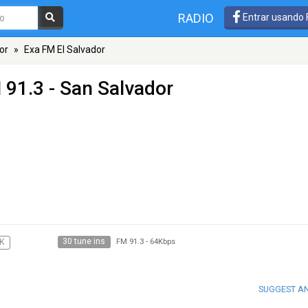
RADIO
Entrar usando
or
»
Exa FM El Salvador
 91.3 - San Salvador
30 tune ins
K
FM 91.3
-
64Kbps
SUGGEST A