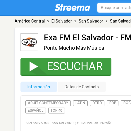
América Central
»
El Salvador
»
San Salvador
»
San Salvad
Exa FM El Salvador
- FM
Ponte Mucho Más Música!
ESCUCHAR
Información
Datos de Contacto
ADULT CONTEMPORARY
LATIN
OTRO
POP
ROC
ESPAÑOL
TOP 40
SAN SALVADOR
·
SAN SALVADOR
,
EL SALVADOR
·
ESPAÑOL