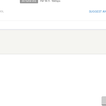
30 tune ins
FM 94.9
-
96Kbps
SUGGEST A
ÑOL