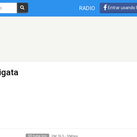
RADIO
Entrar usando
igata
30 tune ins
FM 76.5
-
55Kbps