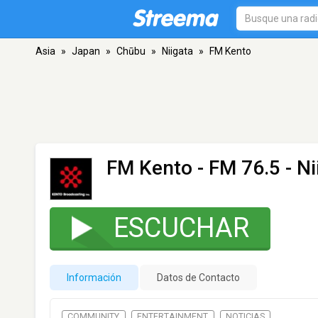
Asia
»
Japan
»
Chūbu
»
Niigata
»
FM Kento
FM Kento
- FM 76.5 - Ni
ESCUCHAR
Información
Datos de Contacto
COMMUNITY
ENTERTAINMENT
NOTICIAS