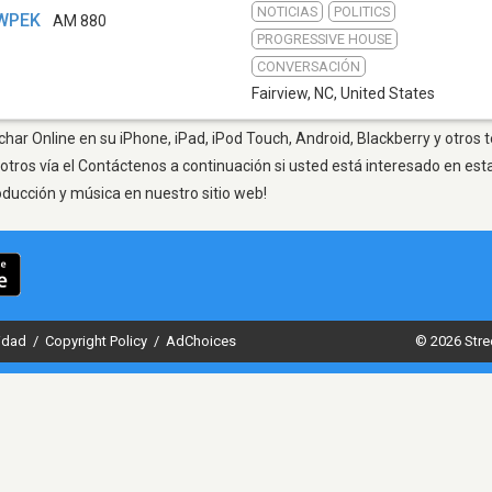
NOTICIAS
POLITICS
 WPEK
AM 880
PROGRESSIVE HOUSE
CONVERSACIÓN
Fairview, NC
,
United States
char Online en su iPhone, iPad, iPod Touch, Android, Blackberry y otros 
otros vía el Contáctenos a continuación si usted está interesado en est
oducción y música en nuestro sitio web!
cidad
/
Copyright Policy
/
AdChoices
© 2026 Stre