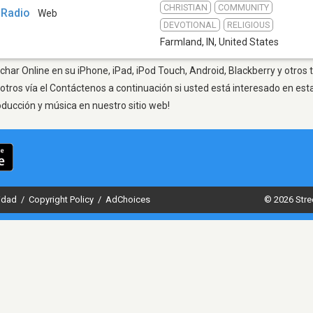
CHRISTIAN
COMMUNITY
 Radio
Web
DEVOTIONAL
RELIGIOUS
Farmland, IN
,
United States
char Online en su iPhone, iPad, iPod Touch, Android, Blackberry y otros
otros vía el Contáctenos a continuación si usted está interesado en est
oducción y música en nuestro sitio web!
cidad
/
Copyright Policy
/
AdChoices
© 2026 Stre