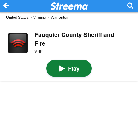
United States
>
Virginia
>
Warrenton
Fauquier County Sheriff and
Fire
VHF
Play