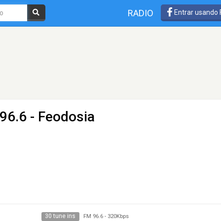
RADIO
Entrar usando
96.6 - Feodosia
30 tune ins
FM 96.6
-
320Kbps