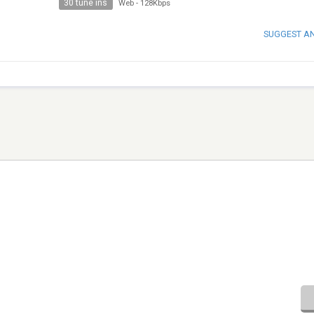
30 tune ins
Web
-
128Kbps
SUGGEST A