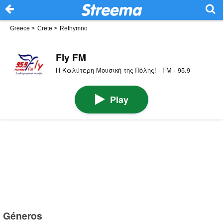
Greece
>
Crete
>
Rethymno
Fly FM
Η Καλύτερη Μουσική της Πόλης! · FM · 95.9
Play
Géneros