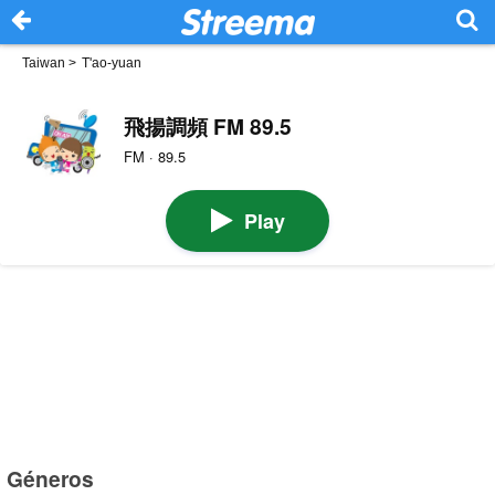
Taiwan
>
T'ao-yuan
飛揚調頻 FM 89.5
FM · 89.5
Play
Géneros