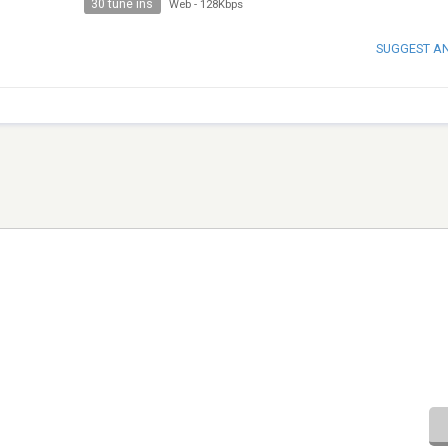
30 tune ins
Web
-
128Kbps
SUGGEST A