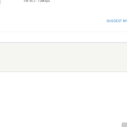
FM 90.2
-
128Kbps
SUGGEST A