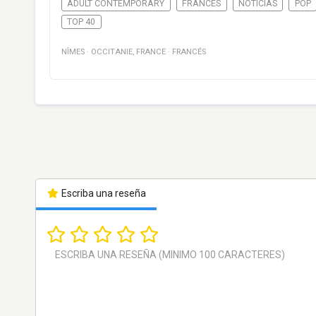
ADULT CONTEMPORARY
FRANCÉS
NOTICIAS
POP
TOP 40
NÎMES
·
OCCITANIE
,
FRANCE
·
FRANCÉS
Escriba una reseña