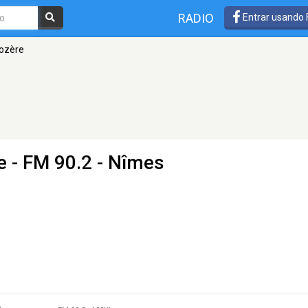
RADIO
Entrar usando
Lozère
e
- FM 90.2 - Nîmes