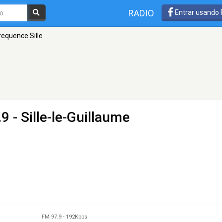
RADIO
Entrar usando
requence Sille
9 - Sille-le-Guillaume
FM 97.9
-
192Kbps