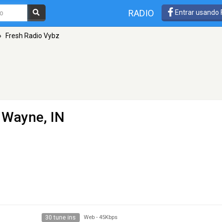
RADIO
Entrar usando
»
Fresh Radio Vybz
 Wayne, IN
30 tune ins
Web
-
45Kbps