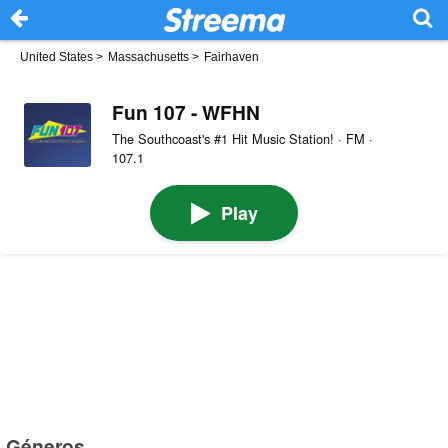
United States
>
Massachusetts
>
Fairhaven
Fun 107 - WFHN
The Southcoast's #1 Hit Music Station! · FM ·
107.1
Play
Géneros