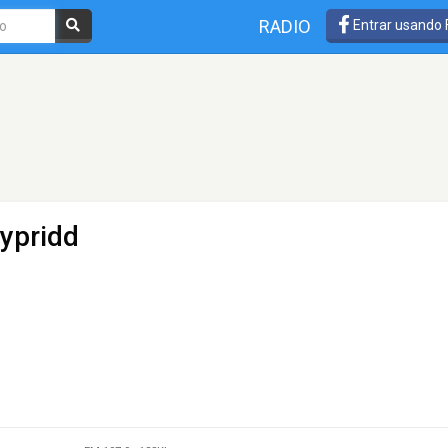
RADIO
Entrar usando
typridd