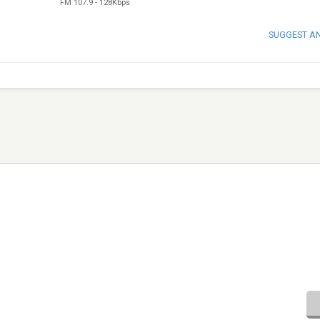
FM 107.9
-
128Kbps
SUGGEST A