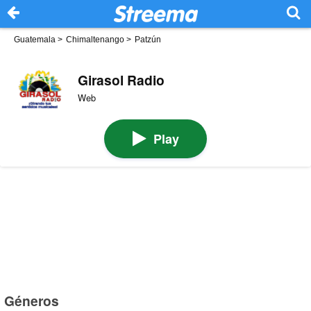
Guatemala
>
Chimaltenango
>
Patzún
Girasol Radio
Web
Play
Géneros