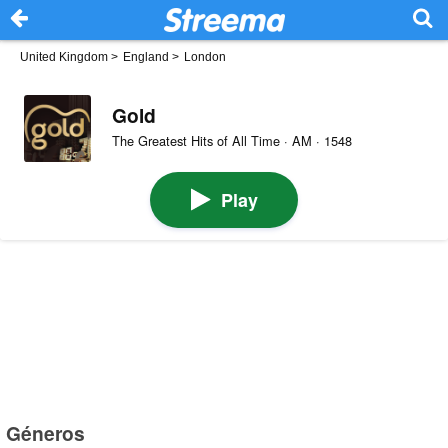
United Kingdom
>
England
>
London
Gold
The Greatest Hits of All Time · AM · 1548
Play
Géneros