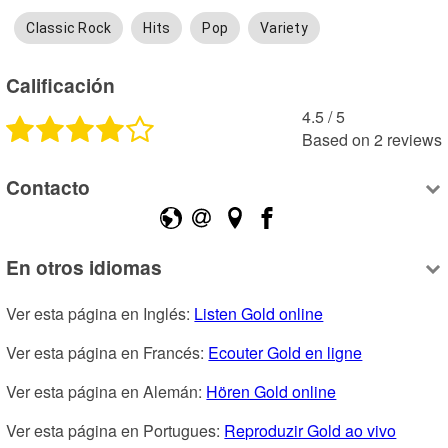
Classic Rock
Hits
Pop
Variety
Calificación
4.5
 /
5
Based on
2
reviews
Contacto
En otros idiomas
Ver esta página en Inglés: 
Listen Gold online
Ver esta página en Francés: 
Ecouter Gold en ligne
Ver esta página en Alemán: 
Hören Gold online
Ver esta página en Portugues: 
Reproduzir Gold ao vivo