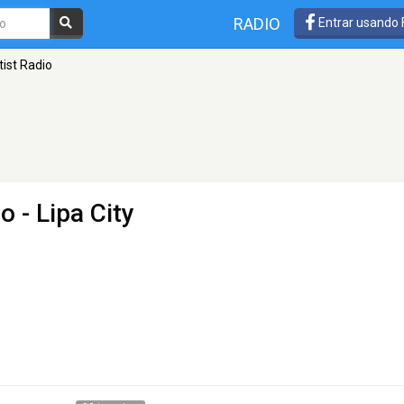
RADIO
Entrar usando
tist Radio
io
- Lipa City