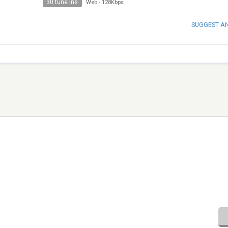
30 tune ins
Web
-
128Kbps
SUGGEST A