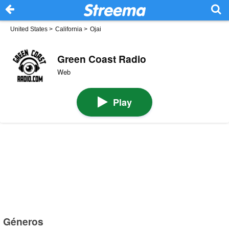
United States
>
California
>
Ojai
Green Coast Radio
Web
Play
Géneros