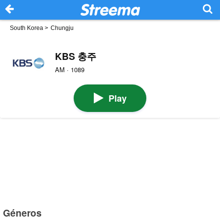
South Korea
>
Chungju
KBS 충주
AM · 1089
Play
Géneros