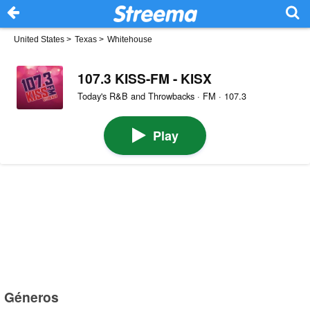
United States
>
Texas
>
Whitehouse
107.3 KISS-FM - KISX
Today's R&B and Throwbacks · FM · 107.3
Play
Géneros