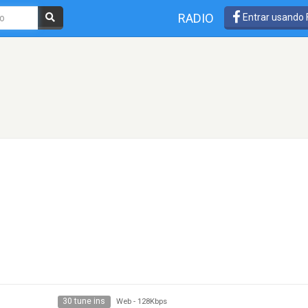
RADIO
Entrar usando
30 tune ins
Web
-
128Kbps