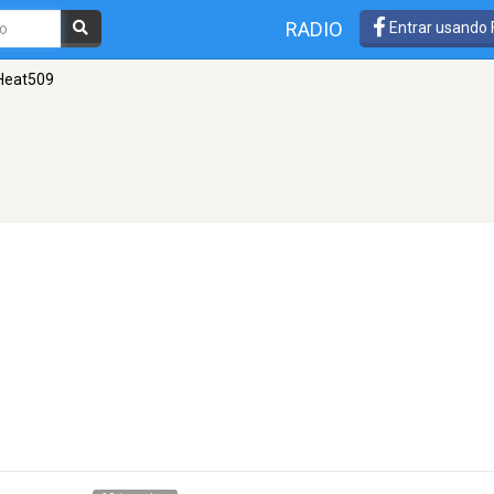
RADIO
Entrar usando
Heat509