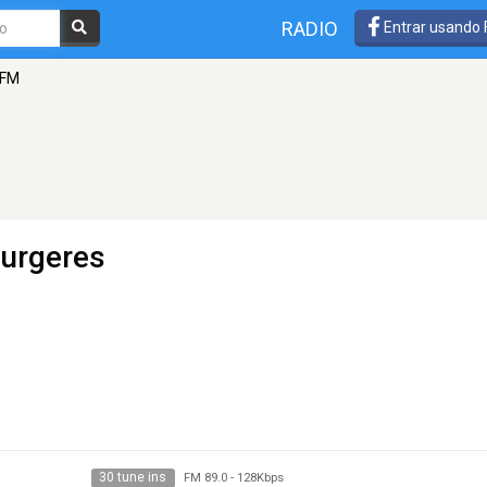
RADIO
Entrar usando
 FM
Surgeres
30 tune ins
FM 89.0
-
128Kbps