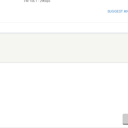
FM 106.1
-
29Kbps
SUGGEST A