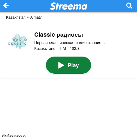
Kazakhstan
>
Almaty
Classic радиосы
Первая классическая радиостанция в
Казахстане! · FM · 102.8
Play
Géneros