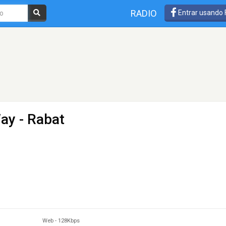
RADIO
Entrar usando
Way
- Rabat
Web
-
128Kbps