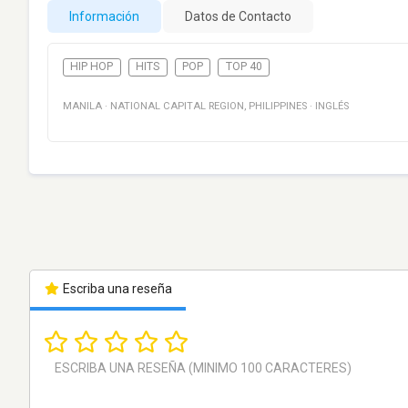
Información
Datos de Contacto
HIP HOP
HITS
POP
TOP 40
MANILA
·
NATIONAL CAPITAL REGION
,
PHILIPPINES
·
INGLÉS
Escriba una reseña