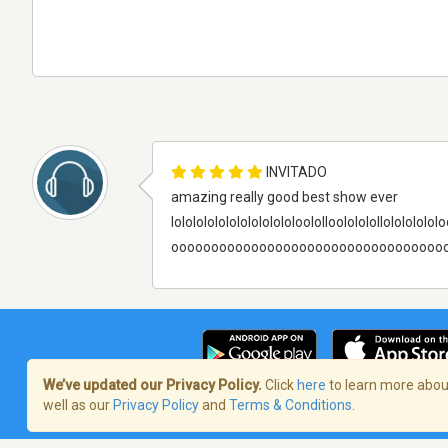
INVITADO
amazing really good best show ever
lolololololololololololoololloololololl
oooooooooooooooooooooooooooooooooo
We’ve updated our Privacy Policy.
Click
here
to learn more about
well as our
Privacy Policy
and
Terms & Conditions
.
Términos de servicio
/
Política de priva