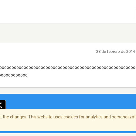
28 de febrero de 2014
olololololooooooooooooooooooooooooooooooooooooooooooooooooooooooo
oooooooooooo
 the changes. This website uses cookies for analytics and personalizati
cidad
/
Copyright Policy
/
AdChoices
© 2026 Stre