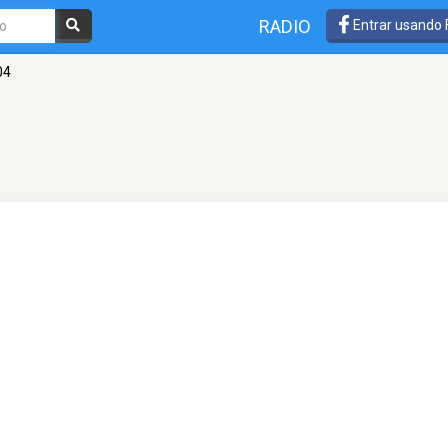
RADIO
Entrar usando
04