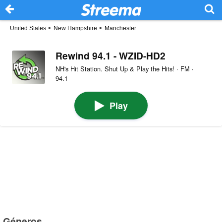
United States
>
New Hampshire
>
Manchester
Rewind 94.1 - WZID-HD2
NH's Hit Station. Shut Up & Play the Hits! · FM ·
94.1
Play
Géneros