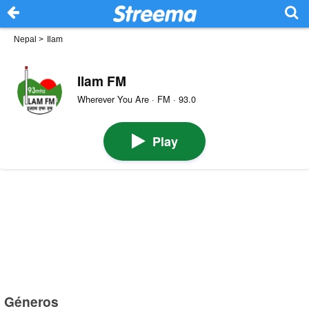
Nepal
>
Ilam
Ilam FM
Wherever You Are · FM · 93.0
Play
Géneros