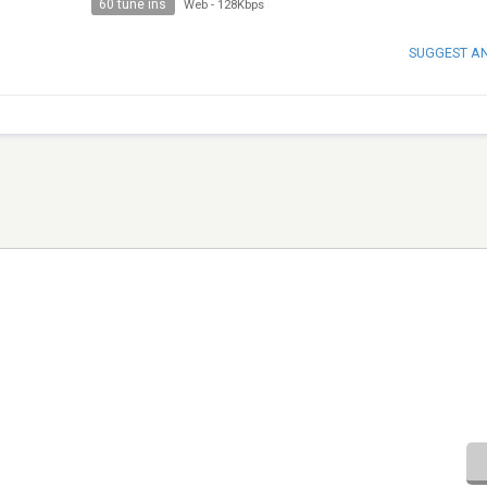
60 tune ins
Web
-
128Kbps
SUGGEST A