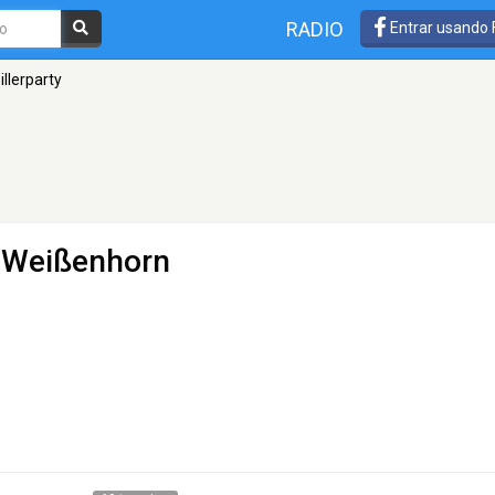
RADIO
Entrar usando
 illerparty
 Weißenhorn