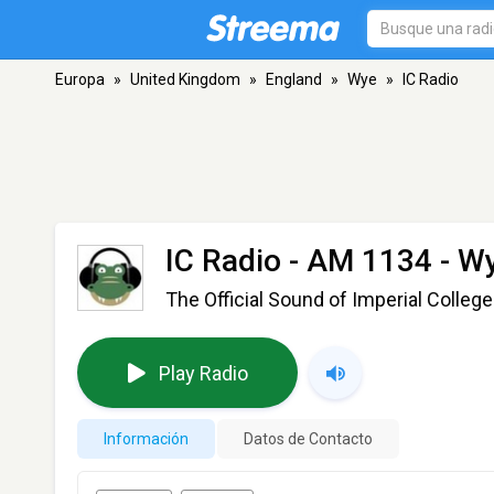
Europa
»
United Kingdom
»
England
»
Wye
»
IC Radio
IC Radio
- AM 1134 - W
The Official Sound of Imperial Colleg
Play Radio
Información
Datos de Contacto