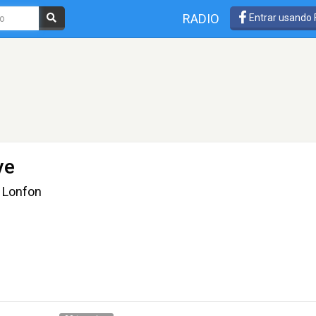
RADIO
Entrar usando
ye
e Lonfon