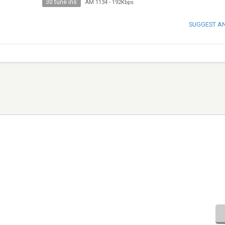
30 tune ins
AM 1134
-
192Kbps
SUGGEST A