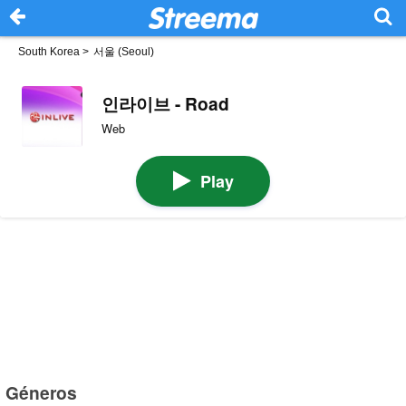
South Korea
>
서울 (Seoul)
인라이브 - Road
Web
Play
Géneros