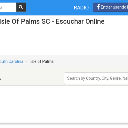
RADIO
Entrar usando
Isle Of Palms SC - Escuchar Online
outh Carolina
Isle of Palms
s