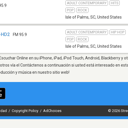
ADULT CONTEMPORARY
HITS
95.9
POP
ROCK
Isle of Palms, SC
,
United States
ADULT CONTEMPORARY
HIP HOP
Z-HD2
FM 95.9
POP
ROCK
Isle of Palms, SC
,
United States
 Escuchar Online en su iPhone, iPad, iPod Touch, Android, Blackberry y o
otros vía el Contáctenos a continuación si usted está interesado en est
oducción y música en nuestro sitio web!
cidad
/
Copyright Policy
/
AdChoices
© 2026 Stre