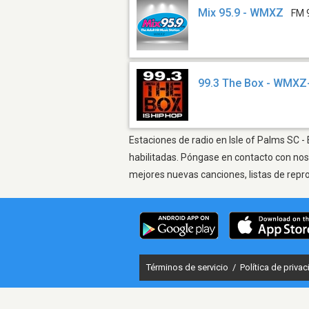
Mix 95.9 - WMXZ
FM 
99.3 The Box - WMX
Estaciones de radio en Isle of Palms SC -
habilitadas. Póngase en contacto con nos
mejores nuevas canciones, listas de repr
Términos de servicio
/
Política de priva