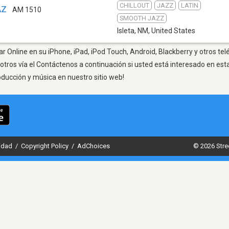
CHILLOUT
JAZZ
LATIN
AZ
AM 1510
SMOOTH JAZZ
Isleta, NM
,
United States
ar Online en su iPhone, iPad, iPod Touch, Android, Blackberry y otros te
otros vía el Contáctenos a continuación si usted está interesado en est
oducción y música en nuestro sitio web!
cidad
/
Copyright Policy
/
AdChoices
© 2026 Stre