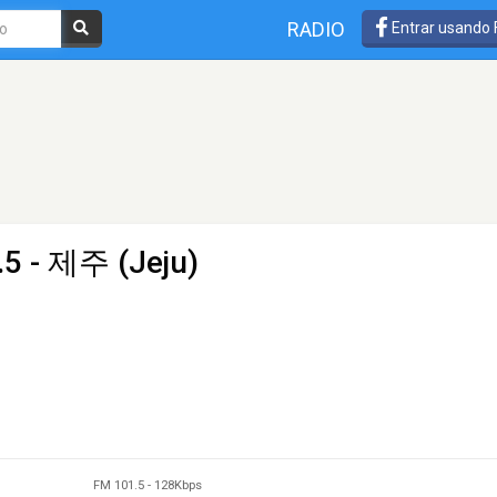
RADIO
Entrar usando
.5 - 제주 (Jeju)
FM 101.5
-
128Kbps