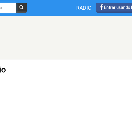
RADIO
Entrar usando
io